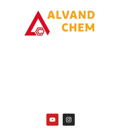
با یاری خدا وتلاش همت توانسته ایم در زمینه تولیدات محصولات امونیاکی گامی
برداریم.
کارخانه الوند شیمی نصر در زمینه تولید محصولات آمونیاکی زیر فعالیت دارد:
هیدروکسید آمونیوم 25 درصد.
کلرید آمونیوم در 3 گرید(دارویی، باتری گرید، صنعتی).
منو آمونیوم فسفات
دی آمونیوم فسفات