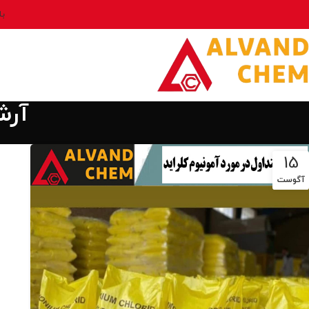
بل
آرش
15
آگوست