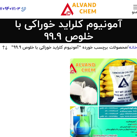
77094071-3
نو
آمونیوم کلراید خوراکی با
خلوص 99.9
خانه
محصولات برچسب خورده “آمونیوم کلراید خوراکی با خلوص 99.9”