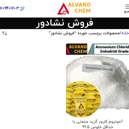
77094071-3
نو
فروش نشادور
خانه
محصولات برچسب خورده “فروش نشادور”
آمونیوم کلرور گرید صنعتی با
حداقل خلوص 99.5