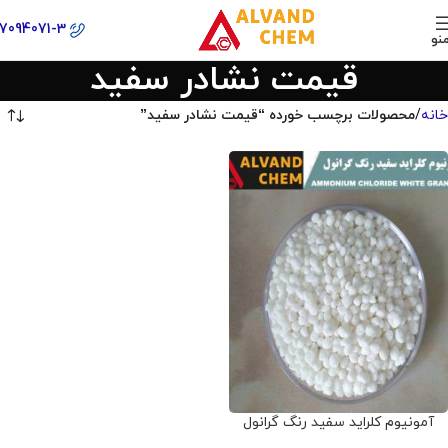
77094071-3
نو
قیمت نشادر سفید
خانه
محصولات برچسب خورده “قیمت نشادر سفید”
آمونیوم کلراید سفید رنگ گرانول