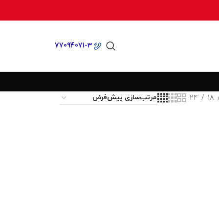
77094071-3
24
18