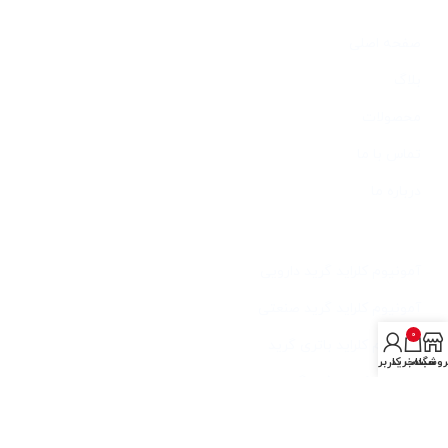
دسترسی سریع
صفحه اصلی
بلاگ
محصولات
تماس با ما
درباره ما
خدمات
آمونیوم کلراید گرید دارویی
آمونیوم کلراید گرید صنعتی
0
آمونیوم کلراید باتری گرید
روشگاه
سبد خرید
حساب کاربری من
آمونیوم کلراید فید گرید
آخرین مطالب