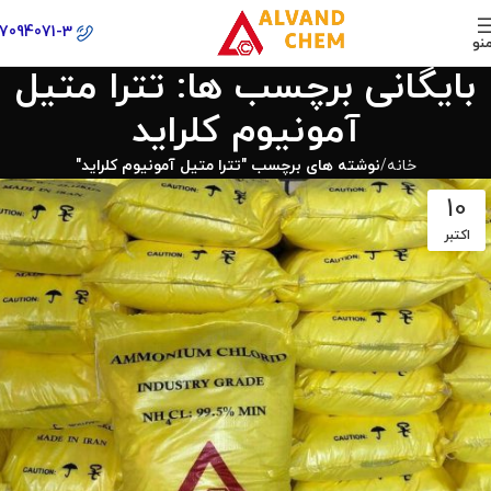
77094071-3
نو
بایگانی برچسب ها: تترا متیل
آمونیوم کلراید
خانه
نوشته های برچسب "تترا متیل آمونیوم کلراید"
10
اکتبر