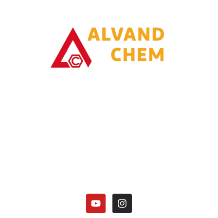
با یاری خدا وتلاش همت توانسته ایم در زمینه تولیدات محصولات امونیاکی
گامی برداریم.
کارخانه الوند شیمی نصر در زمینه تولید محصولات آمونیاکی زیر فعالیت دارد:
هیدروکسید آمونیوم 25 درصد.
کلرید آمونیوم در 3 گرید(دارویی، باتری گرید، صنعتی).
منو آمونیوم فسفات
دی آمونیوم فسفات