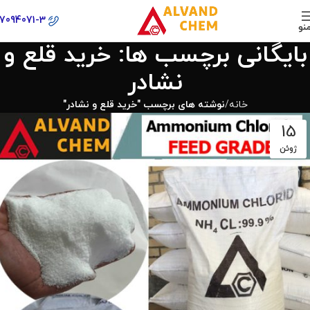
77094071-3
نو
بایگانی برچسب ها: خرید قلع و
نشادر
خانه
نوشته های برچسب "خرید قلع و نشادر"
15
ژوئن