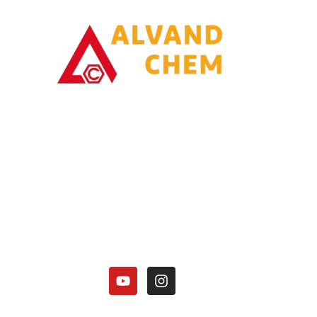
با یاری خدا وتلاش همت توانسته ایم در زمینه تولیدات محصولات امونیاکی گامی
برداریم.
کارخانه الوند شیمی نصر در زمینه تولید محصولات آمونیاکی زیر فعالیت دارد:
هیدروکسید آمونیوم 25 درصد.
کلرید آمونیوم در 3 گرید(دارویی، باتری گرید، صنعتی).
منو آمونیوم فسفات
دی آمونیوم فسفات