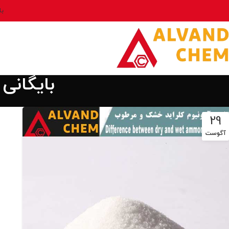
بل
بایگانی
29
آگوست