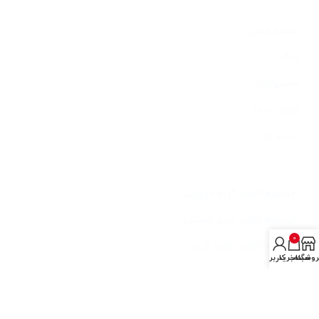
دسترسی سریع
صفحه اصلی
بلاگ
محصولات
تماس با ما
درباره ما
خدمات
آمونیوم کلراید گرید دارویی
آمونیوم کلراید گرید صنعتی
0
آمونیوم کلراید باتری گرید
روشگاه
سبد خرید
حساب کاربری من
آمونیوم کلراید فید گرید
آخرین مطالب