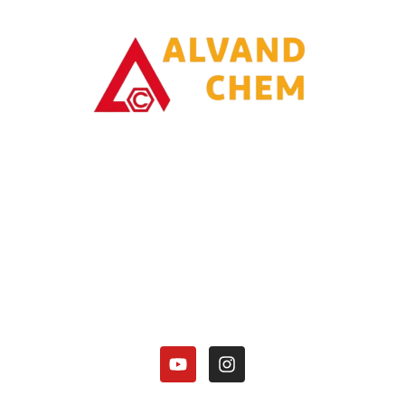
با یاری خدا وتلاش همت توانسته ایم در زمینه تولیدات محصولات امونیاکی
گامی برداریم.
کارخانه الوند شیمی نصر در زمینه تولید محصولات آمونیاکی زیر فعالیت دارد:
هیدروکسید آمونیوم 25 درصد.
کلرید آمونیوم در 3 گرید(دارویی، باتری گرید، صنعتی).
منو آمونیوم فسفات
دی آمونیوم فسفات