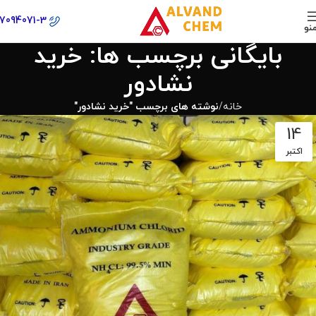
77094071-3
نو
بایگانی برچسب ها: خرید
نشادور
خانه
نوشته های برچسب "خرید نشادور"
14
اکتبر