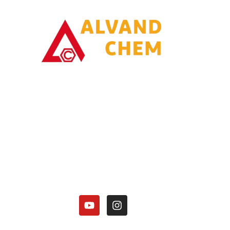
با یاری خدا وتلاش همت توانسته ایم در زمینه تولیدات محصولات امونیاکی گامی
برداریم.
کارخانه الوند شیمی نصر در زمینه تولید محصولات آمونیاکی زیر فعالیت دارد:
هیدروکسید آمونیوم 25 درصد.
کلرید آمونیوم در 3 گرید(دارویی، باتری گرید، صنعتی).
منو آمونیوم فسفات
دی آمونیوم فسفات