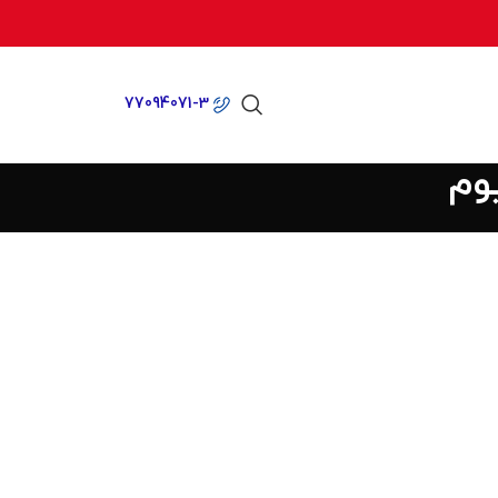
77094071-3
وم