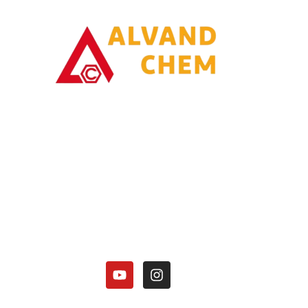
با یاری خدا وتلاش همت توانسته ایم در زمینه تولیدات محصولات امونیاکی گامی
برداریم.
کارخانه الوند شیمی نصر در زمینه تولید محصولات آمونیاکی زیر فعالیت دارد:
هیدروکسید آمونیوم 25 درصد.
کلرید آمونیوم در 3 گرید(دارویی، باتری گرید، صنعتی).
منو آمونیوم فسفات
دی آمونیوم فسفات