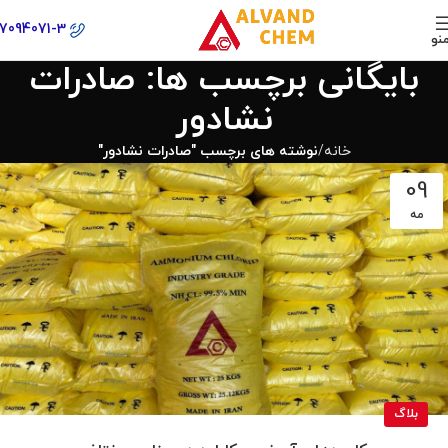
77094071-3
نو
بایگانی برچسب ها: صادرات
نشادور
خانه
نوشته های برچسب "صادرات نشادور"
09
مه
بلاگ