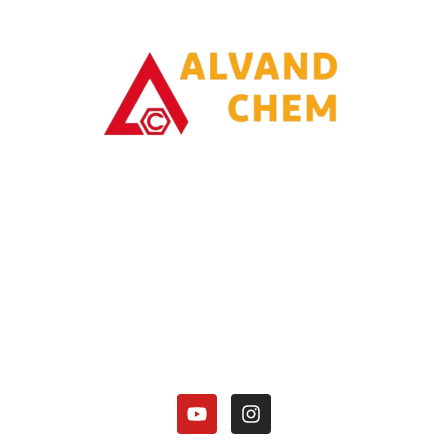
با یاری خدا وتلاش همت توانسته ایم در زمینه تولیدات محصولات امونیاکی
گامی برداریم.
کارخانه الوند شیمی نصر در زمینه تولید محصولات آمونیاکی زیر فعالیت دارد:
هیدروکسید آمونیوم 25 درصد.
کلرید آمونیوم در 3 گرید(دارویی، باتری گرید، صنعتی).
منو آمونیوم فسفات
دی آمونیوم فسفات