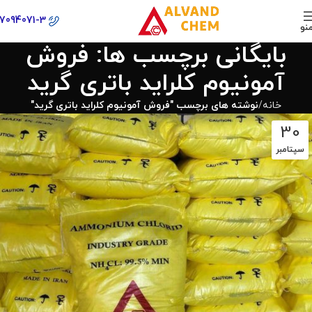
77094071-3
نو
بایگانی برچسب ها: فروش
آمونیوم کلراید باتری گرید
خانه
نوشته های برچسب "فروش آمونیوم کلراید باتری گرید"
30
سپتامبر