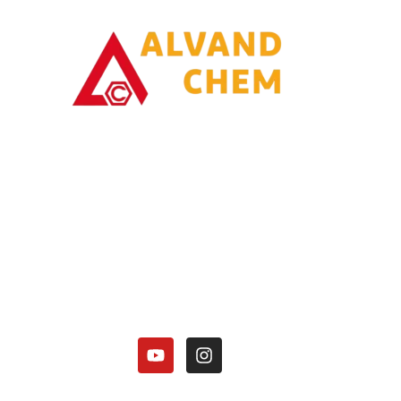
با یاری خدا وتلاش همت توانسته ایم در زمینه تولیدات محصولات امونیاکی گامی
برداریم.
کارخانه الوند شیمی نصر در زمینه تولید محصولات آمونیاکی زیر فعالیت دارد:
هیدروکسید آمونیوم 25 درصد.
کلرید آمونیوم در 3 گرید(دارویی، باتری گرید، صنعتی).
منو آمونیوم فسفات
دی آمونیوم فسفات