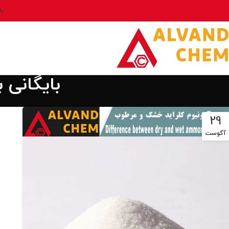
بل
بایگانی
29
آگوست