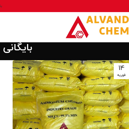
بل
بایگانی
14
فوریه