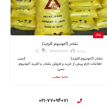
بلاگ
نشادر (آمونیوم کلراید)
0
توسط
Alvandchem
نشادر (آمونیوم کلراید): کسب
اطلاعات لازم پیش از خرید و فروش نشادر یا کلرید آمونیوم
بسی...
ادامه مطلب
021-77094071