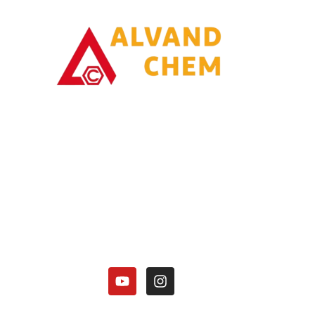
با یاری خدا وتلاش همت توانسته ایم در زمینه تولیدات محصولات امونیاکی گامی
برداریم.
کارخانه الوند شیمی نصر در زمینه تولید محصولات آمونیاکی زیر فعالیت دارد:
هیدروکسید آمونیوم 25 درصد.
کلرید آمونیوم در 3 گرید(دارویی، باتری گرید، صنعتی).
منو آمونیوم فسفات
دی آمونیوم فسفات