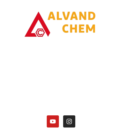
با یاری خدا وتلاش همت توانسته ایم در زمینه تولیدات محصولات امونیاکی گامی
برداریم.
کارخانه الوند شیمی نصر در زمینه تولید محصولات آمونیاکی زیر فعالیت دارد:
هیدروکسید آمونیوم 25 درصد.
کلرید آمونیوم در 3 گرید(دارویی، باتری گرید، صنعتی).
منو آمونیوم فسفات
دی آمونیوم فسفات