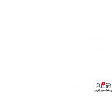
دسترسی سریع
صفحه اصلی
بلاگ
محصولات
تماس با ما
درباره ما
خدمات
آمونیوم کلراید گرید دارویی
آمونیوم کلراید گرید صنعتی
0
آمونیوم کلراید باتری گرید
روشگاه
سبد خرید
حساب کاربری من
آمونیوم کلراید فید گرید
آخرین مطالب