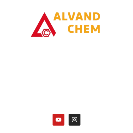
با یاری خدا وتلاش همت توانسته ایم در زمینه تولیدات محصولات امونیاکی
گامی برداریم.
کارخانه الوند شیمی نصر در زمینه تولید محصولات آمونیاکی زیر فعالیت دارد:
هیدروکسید آمونیوم 25 درصد.
کلرید آمونیوم در 3 گرید(دارویی، باتری گرید، صنعتی).
منو آمونیوم فسفات
دی آمونیوم فسفات