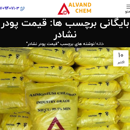
77094071-3
نو
بایگانی برچسب ها: قیمت پودر
نشادر
خانه
نوشته های برچسب "قیمت پودر نشادر"
10
اکتبر