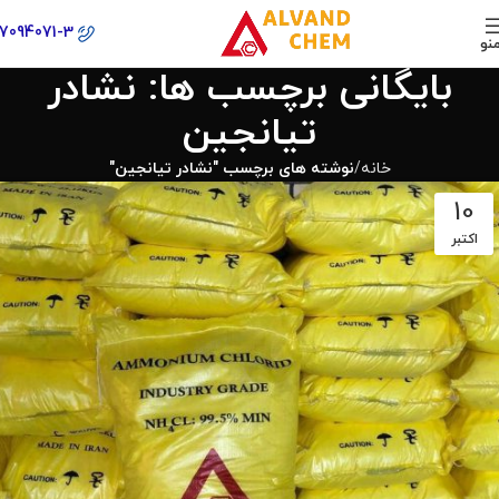
77094071-3
نو
بایگانی برچسب ها: نشادر
تیانجین
خانه
نوشته های برچسب "نشادر تیانجین"
10
اکتبر