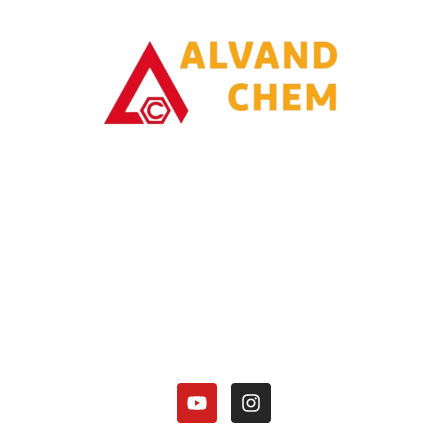
با یاری خدا وتلاش همت توانسته ایم در زمینه تولیدات محصولات امونیاکی
گامی برداریم.
کارخانه الوند شیمی نصر در زمینه تولید محصولات آمونیاکی زیر فعالیت دارد:
هیدروکسید آمونیوم 25 درصد.
کلرید آمونیوم در 3 گرید(دارویی، باتری گرید، صنعتی).
منو آمونیوم فسفات
دی آمونیوم فسفات