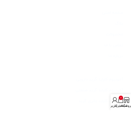
دسترسی سریع
صفحه اصلی
بلاگ
محصولات
تماس با ما
درباره ما
خدمات
آمونیوم کلراید گرید دارویی
آمونیوم کلراید گرید صنعتی
0
آمونیوم کلراید باتری گرید
روشگاه
سبد خرید
حساب کاربری من
آمونیوم کلراید فید گرید
آخرین مطالب