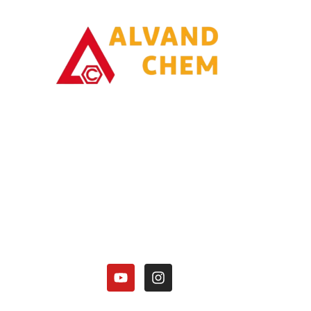
با یاری خدا وتلاش همت توانسته ایم در زمینه تولیدات محصولات امونیاکی گامی
برداریم.
کارخانه الوند شیمی نصر در زمینه تولید محصولات آمونیاکی زیر فعالیت دارد:
هیدروکسید آمونیوم 25 درصد.
کلرید آمونیوم در 3 گرید(دارویی، باتری گرید، صنعتی).
منو آمونیوم فسفات
دی آمونیوم فسفات