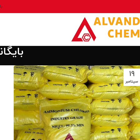
بل
بایگا
19
سپتامبر