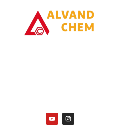
با یاری خدا وتلاش همت توانسته ایم در زمینه تولیدات محصولات امونیاکی گامی
برداریم.
کارخانه الوند شیمی نصر در زمینه تولید محصولات آمونیاکی زیر فعالیت دارد:
هیدروکسید آمونیوم 25 درصد.
کلرید آمونیوم در 3 گرید(دارویی، باتری گرید، صنعتی).
منو آمونیوم فسفات
دی آمونیوم فسفات