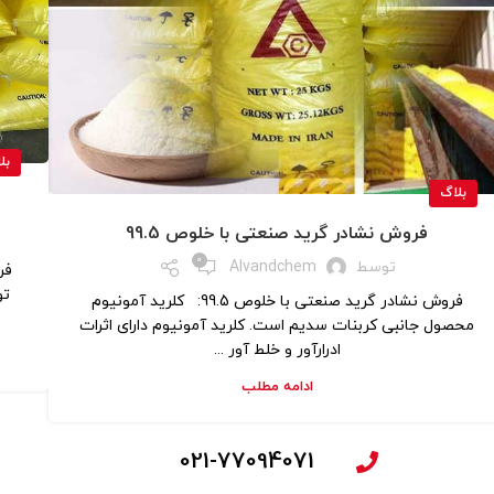
بل
بلاگ
فروش نشادر گرید صنعتی با خلوص 99.5
0
توسط
Alvandchem
فر
تو
فروش نشادر گرید صنعتی با خلوص 99.5: کلرید آمونیوم
محصول جانبی کربنات سدیم است. کلرید آمونیوم دارای اثرات
ادرارآور و خلط آور ...
ادامه مطلب
021-77094071