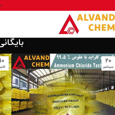
بل
بایگان
10
20
سپتامبر
اکتبر