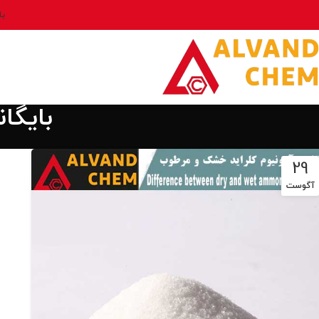
بل
بایگا
29
آگوست