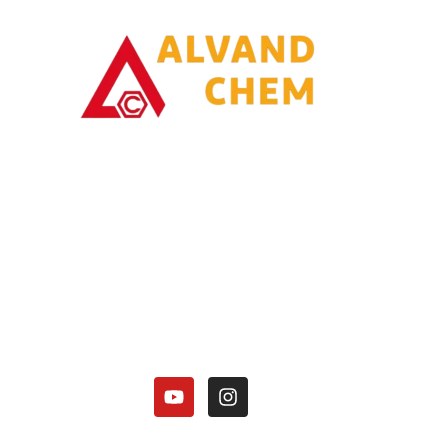
با یاری خدا وتلاش همت توانسته ایم در زمینه تولیدات محصولات امونیاکی گامی
برداریم.
کارخانه الوند شیمی نصر در زمینه تولید محصولات آمونیاکی زیر فعالیت دارد:
هیدروکسید آمونیوم 25 درصد.
کلرید آمونیوم در 3 گرید(دارویی، باتری گرید، صنعتی).
منو آمونیوم فسفات
دی آمونیوم فسفات