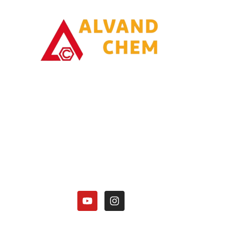
با یاری خدا وتلاش همت توانسته ایم در زمینه تولیدات محصولات امونیاکی گامی
برداریم.
کارخانه الوند شیمی نصر در زمینه تولید محصولات آمونیاکی زیر فعالیت دارد:
هیدروکسید آمونیوم 25 درصد.
کلرید آمونیوم در 3 گرید(دارویی، باتری گرید، صنعتی).
منو آمونیوم فسفات
دی آمونیوم فسفات