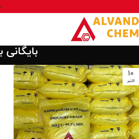
بل
بایگانی 
10
اکتبر