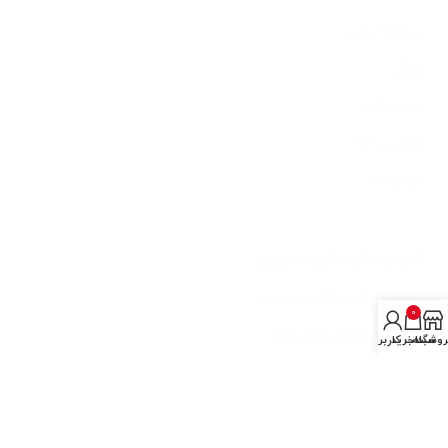
صفحه اصلی
بلاگ
محصولات
تماس با ما
درباره ما
خدمات
آمونیوم کلراید گرید دارویی
آمونیوم کلراید گرید صنعتی
0
آمونیوم کلراید باتری گرید
روشگاه
سبد خرید
حساب کاربری من
آمونیوم کلراید فید گرید
آخرین مطالب