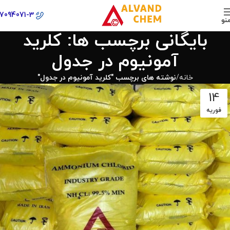
77094071-3
نو
بایگانی برچسب ها: کلرید
آمونیوم در جدول
خانه
نوشته های برچسب "کلرید آمونیوم در جدول"
14
فوریه