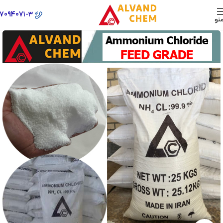
77094071-3
نو