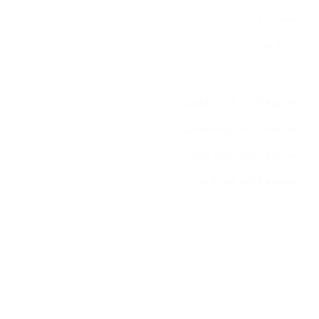
تماس با ما
درباره ما
خدمات
آمونیوم کلراید گرید دارویی
آمونیوم کلراید گرید صنعتی
آمونیوم کلراید باتری گرید
آمونیوم کلراید فید گرید
آخرین مطالب
تولید نشادر ایرانی با کیفیت جهت مصرف در صنایع فولاد
آمونیوم کلراید نشادر ماده ای که کاربردهای زیادی در صنایع مختلف
دارد
آموزش معرق مس و پتینه معرق مس با استفاده از محلول نشادر
ما هو كلوريد الأمونيوم النوشادر؟؟