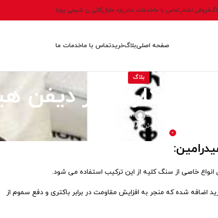
اگ
فروش نشادر
تماس با ما
خدمات ما
درباره ما
بازرگانی رز شیمی پویا
صفحه اصلی
بلاگ
خرید
تماس با ما
خدمات ما
بلاگ
ونیوم کلراید در دیفن هی
ارسال توسط
alvandchem
در ژوئن 28, 2022
0
یدرامین:
 انواع خاصی از سنگ کلیه از این ترکیب استفاده می شود.
ید اضافه شده که منجر به افزایش مقاومت در برابر باکتری و دفع سموم از