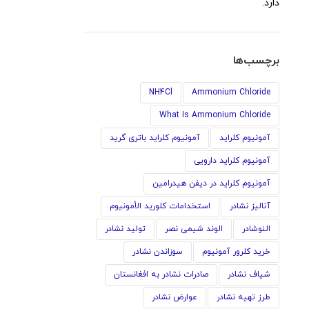
دارد.
برچسب‌ها
NH4Cl
Ammonium Chloride
What Is Ammonium Chloride
آمونیوم کلراید
آمونیوم کلراید باتری گرید
آمونیوم کلراید دارویی
آمونیوم کلراید در دیفن هیدرامین
آنالیز نشادر
استخدامات كلوريد الأمونيوم
النوشادر
الوند شیمی نصر
تولید نشادر
خرید کلرور آمونیوم
سوزاندن نشادر
شیاف نشادر
صادرات نشادر به افغانستان
طرز تهیه نشادر
عوارض نشادر