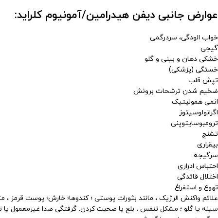
عوارض جانبی دیفن هیدرامین/آمونیوم کلراید:
خواب الودگی، سردرگمی
گیجی
خشکی دهان و بینی و گلو
خستگی (پزشکی)
تپش قلب
ضخیم شدن ترشحات برونش
انمی همولیتیک
اگرانولوسیتوز
ترومبوسایتوپنی
تشنج
بیقراری
سرگیجه
احتباس ادراری
اختلال قائدگی
تهوع و استفراغ
علائم واکنش الرژیک ، مانند بثورات پوستی ؛ کندوها؛ خارش؛ پوست قرمز ، مت
سینه یا گلو ؛ مشکل تنفس ، بلع یا صحبت کردن. گرفتگی صدا غیرمعمول یا تور